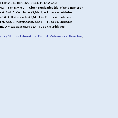
11,B12,B13,B21,B22,B23,C11,C12,C13,
42,I43 en S,M o L – Tubo x 6 unidades (del mismo número)
f. Ant. A Mezcladas (S,M o L) – Tubo x 6 unidades
. Ant. B Mezcladas (S,M o L) – Tubo x 6 unidades
f. Ant. C Mezcladas (S,M o L) – Tubo x 6 unidades
Ant. D Mezcladas (S,M o L) – Tubo x 6 unidades
icos y Moldes
,
Laboratorio Dental
,
Materiales y Utensilios
,