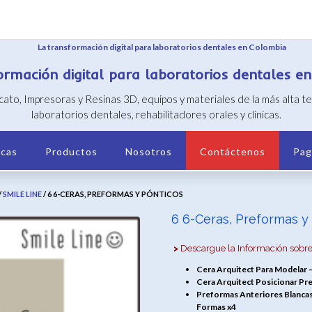
ormación digital para laboratorios dentales e
icato, Impresoras y Resinas 3D, equipos y materiales de la más alta 
laboratorios dentales, rehabilitadores orales y clínicas.
cas
Productos
Nosotros
Contáctenos
Pag
/
SMILE LINE
/ 6 6-CERAS, PREFORMAS Y PÓNTICOS
6 6-Ceras, Preformas y
>
Descargue la Información sobre
Cera Arquitect Para Modelar –
Cera Arquitect Posicionar Pre
Preformas Anteriores Blancas 
Formas x4