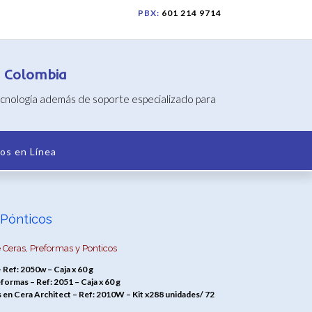
PBX:
601 214 9714
n Colombia
tecnología además de soporte especializado para
os en Línea
 Pónticos
 Ceras, Preformas y Ponticos
 Ref: 2050w – Caja x 60 g
formas – Ref: 2051 – Caja x 60 g
en Cera Architect – Ref: 2010W – Kit x288 unidades/ 72