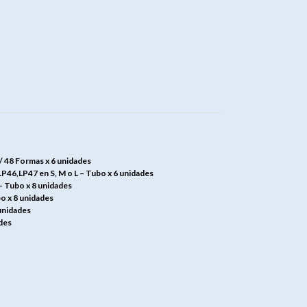
/ 48 Formas x 6 unidades
,LP47 en S, M o L – Tubo x 6 unidades
 Tubo x 8 unidades
o x 8 unidades
unidades
des