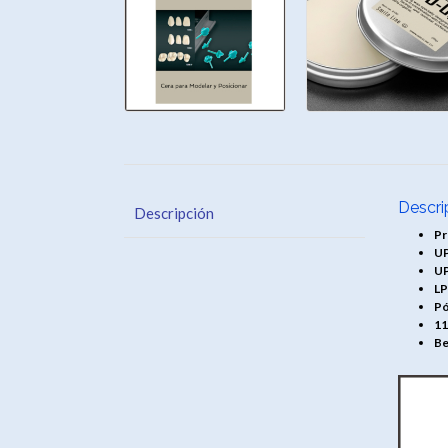
Descri
Descripción
Pr
UP
UP
LP
Pó
11
Be