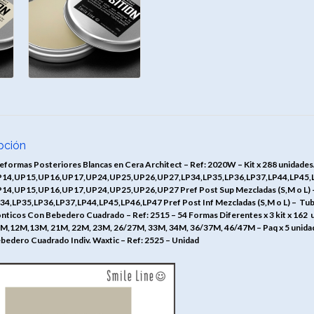
pción
eformas Posteriores Blancas en Cera Architect – Ref: 2020W – Kit x 288 unidades
14,UP15,UP16,UP17,UP24,UP25,UP26,UP27,LP34,LP35,LP36,LP37,LP44,LP45,LP46
14,UP15,UP16,UP17,UP24,UP25,UP26,UP27 Pref Post Sup Mezcladas (S,M o L) –
34,LP35,LP36,LP37,LP44,LP45,LP46,LP47 Pref Post Inf Mezcladas (S,M o L) – Tub
nticos Con Bebedero Cuadrado – Ref: 2515 – 54 Formas Diferentes x 3 kit x 162 
M,12M,13M, 21M, 22M, 23M, 26/27M, 33M, 34M, 36/37M, 46/47M – Paq x 5 unida
bedero Cuadrado Indiv. Waxtic – Ref: 2525 – Unidad