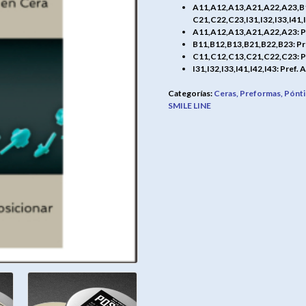
A11,A12,A13,A21,A22,A23,B
C21,C22,C23,I31,I32,I33,I41,I
A11,A12,A13,A21,A22,A23: Pre
B11,B12,B13,B21,B22,B23: Pref
C11,C12,C13,C21,C22,C23: Pre
I31,I32,I33,I41,I42,I43: Pref. 
Categorías:
Ceras, Preformas, Pónt
SMILE LINE