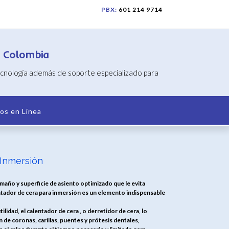
PBX:
601 214 9714
n Colombia
tecnología además de soporte especializado para
os en Línea
 Inmersión
maño y superficie de asiento optimizado que le evita
entador de cera para inmersión es un elemento indispensable
idad, el calentador de cera , o derretidor de cera, lo
n de coronas, carillas, puentes y prótesis dentales,