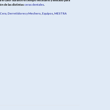
el calor durante el tiempo necesario y limitado para
ón de las distintas
ceras dentales
.
 Cera, Derretidores y Mechero
,
Equipos
,
MESTRA