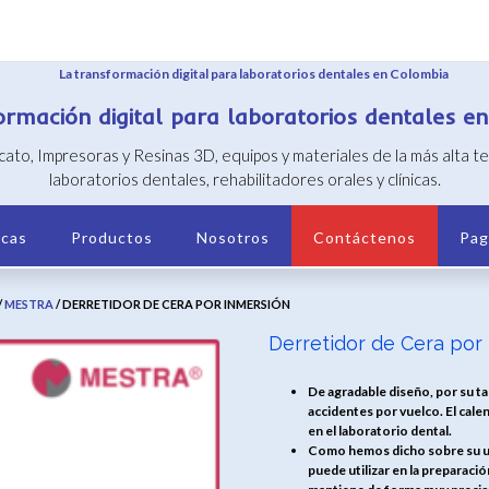
ormación digital para laboratorios dentales e
icato, Impresoras y Resinas 3D, equipos y materiales de la más alta 
laboratorios dentales, rehabilitadores orales y clínicas.
cas
Productos
Nosotros
Contáctenos
Pag
/
MESTRA
/ DERRETIDOR DE CERA POR INMERSIÓN
Derretidor de Cera por
De agradable diseño, por su ta
accidentes por vuelco. El cal
en el laboratorio dental.
Como hemos dicho sobre su util
puede utilizar en la preparació