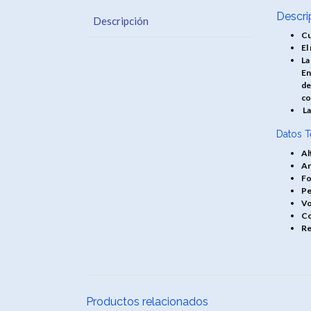
Descri
Descripción
Cu
El
La
En
de
co
La
Datos T
Al
An
Fo
Pe
Vo
Co
Re
Productos relacionados