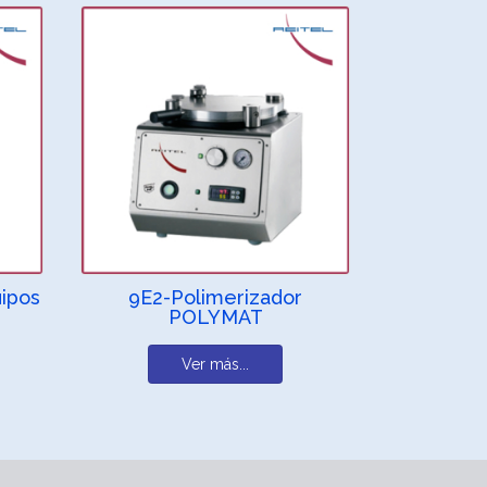
uipos
9E2-Polimerizador
POLYMAT
Ver más...