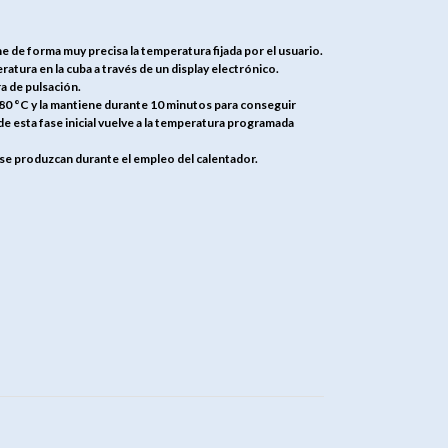
de forma muy precisa la temperatura fijada por el usuario.
eratura en la cuba a través de un display electrónico.
a de pulsación.
80 °C y la mantiene durante 10 minutos para conseguir
 esta fase inicial vuelve a la temperatura programada
que se produzcan durante el empleo del calentador.