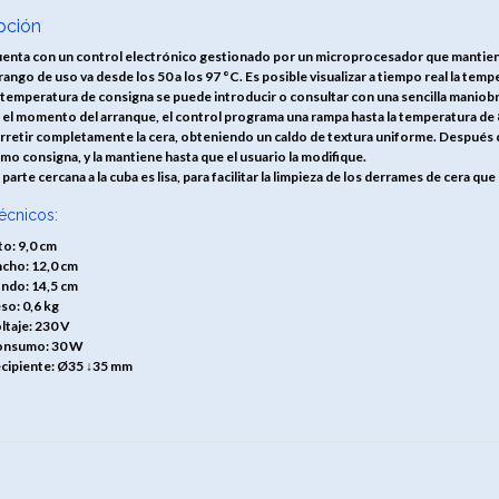
pción
enta con un control electrónico gestionado por un microprocesador que mantiene 
 rango de uso va desde los 50 a los 97 °C. Es posible visualizar a tiempo real la temp
 temperatura de consigna se puede introducir o consultar con una sencilla maniobr
 el momento del arranque, el control programa una rampa hasta la temperatura de 
rretir completamente la cera, obteniendo un caldo de textura uniforme. Después de
mo consigna, y la mantiene hasta que el usuario la modifique.
 parte cercana a la cuba es lisa, para facilitar la limpieza de los derrames de cera 
écnicos:
to: 9,0 cm
cho: 12,0 cm
ndo: 14,5 cm
so: 0,6 kg
ltaje: 230 V
nsumo: 30 W
cipiente: Ø35 ↓35 mm