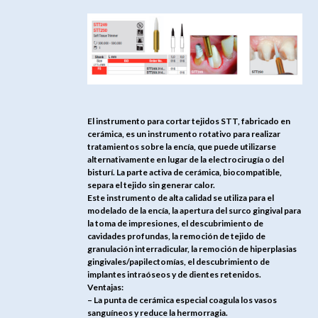
El instrumento para cortar tejidos STT, fabricado en
cerámica, es un instrumento rotativo para realizar
tratamientos sobre la encía, que puede utilizarse
alternativamente en lugar de la electrocirugía o del
bisturí. La parte activa de cerámica, biocompatible,
separa el tejido sin generar calor.
Este instrumento de alta calidad se utiliza para el
modelado de la encía, la apertura del surco gingival para
la toma de impresiones, el descubrimiento de
cavidades profundas, la remoción de tejido de
granulación interradicular, la remoción de hiperplasias
gingivales/papilectomías, el descubrimiento de
implantes intraóseos y de dientes retenidos.
Ventajas:
– La punta de cerámica especial coagula los vasos
sanguíneos y reduce la hermorragia.