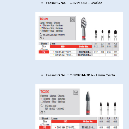
Fresa FG No. TC 379F 023 – Ovoide
Fresa FG No. TC 390 014/016 – Llama Corta