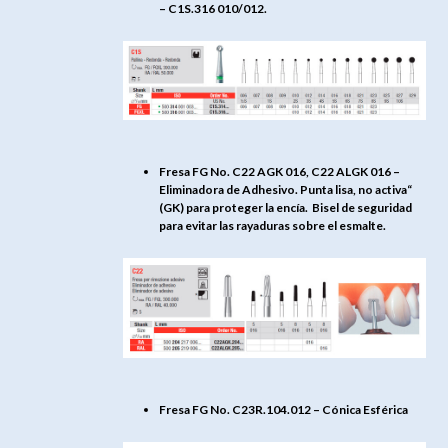
– C1S.316 010/012.
Fresa FG No. C22 AGK 016, C22 ALGK 016 –
Eliminadora de Adhesivo. Punta lisa, no activa“
(GK) para proteger la encía. Bisel de seguridad
para evitar las rayaduras sobre el esmalte.
Fresa FG No. C23R.104.012 – Cónica Esférica