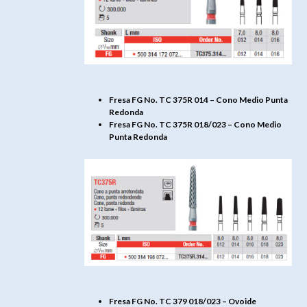
Fresa FG No. TC 375R 014 – Cono Medio Punta
Redonda
Fresa FG No. TC 375R 018/023 – Cono Medio
Punta Redonda
Fresa FG No. TC 379 018/023 – Ovoide