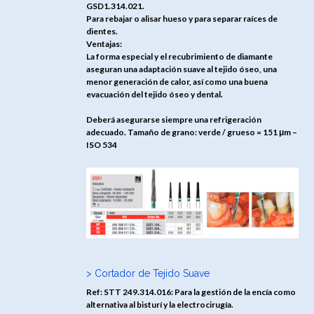
GSD1.314.021.
Para rebajar o alisar hueso y para separar raíces de
dientes.
Ventajas:
La forma especial y el recubrimiento de diamante
aseguran una adaptación suave al tejido óseo, una
menor generación de calor, así como una buena
evacuación del tejido óseo y dental.
Deberá asegurarse siempre una refrigeración
adecuado. Tamaño de grano: verde / grueso = 151 μm –
ISO 534
> Cortador de Tejido Suave
Ref: STT 249.314.016: Para la gestión de la encía como
alternativa al bisturí y la electrocirugía.