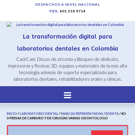
Saltar
DESPACHOS A NIVEL NACIONAL
al
PBX:
601 214 9714
contenido
La transformación digital para
laboratorios dentales en Colombia
Cad/Cam, Discos de zirconio y Bloques de disilicato,
Impresoras y Resinas 3D, equipos y materiales de la más alta
tecnología además de soporte especializado para
laboratorios dentales, rehabilitadores orales y clínicas.
INICIO
/
LABORATORIO DENTAL
/
MARCAS REPRESENTADAS
/
EDENTA
/ 4O
3-FRESAS DE CARBURO Y DE CIRUGÍAS VARIAS ODONTOLOGO