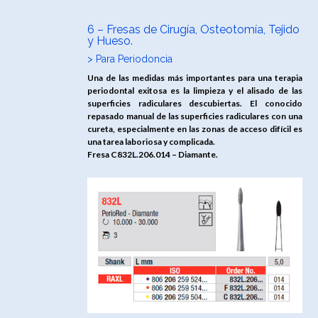
6 – Fresas de Cirugía, Osteotomía, Tejido
y Hueso.
> Para Periodoncia
Una de las medidas más importantes para una terapia
periodontal exitosa es la limpieza y el alisado de las
superficies radiculares descubiertas. El conocido
repasado manual de las superficies radiculares con una
cureta, especialmente en las zonas de acceso difícil es
una tarea laboriosa y complicada.
Fresa C832L.206.014 – Diamante.