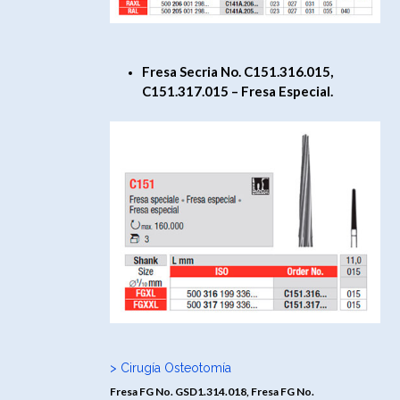
Fresa Secria No. C151.316.015,
C151.317.015 – Fresa Especial.
> Cirugía Osteotomía
Fresa FG No. GSD1.314.018, Fresa FG No.