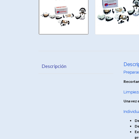
Descri
Descripción
Prepara
Recortamo
Limpiez
Una vez e
Individu
De
De
Ex
pr