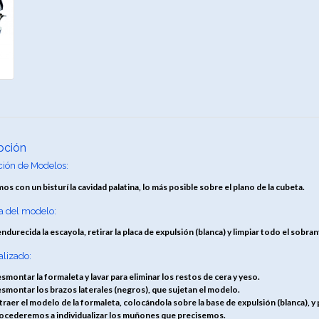
pción
ción de Modelos:
s con un bisturí la cavidad palatina, lo más posible sobre el plano de la cubeta.
a del modelo:
ndurecida la escayola, retirar la placa de expulsión (blanca) y limpiar todo el sobra
alizado:
smontar la formaleta y lavar para eliminar los restos de cera y yeso.
smontar los brazos laterales (negros), que sujetan el modelo.
traer el modelo de la formaleta, colocándola sobre la base de expulsión (blanca), y
ocederemos a individualizar los muñones que precisemos.