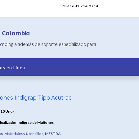
PBX:
601 214 9714
n Colombia
tecnología además de soporte especializado para
os en Línea
ñones Indigrap Tipo Acutrac
(10 Und).
dualizador Indigrap de Muñones.
os
,
Materiales y Utensilios
,
MESTRA