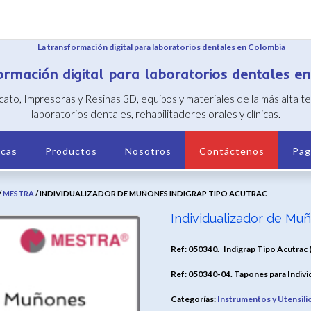
ormación digital para laboratorios dentales e
icato, Impresoras y Resinas 3D, equipos y materiales de la más alta 
laboratorios dentales, rehabilitadores orales y clínicas.
cas
Productos
Nosotros
Contáctenos
Pag
/
MESTRA
/ INDIVIDUALIZADOR DE MUÑONES INDIGRAP TIPO ACUTRAC
Individualizador de Mu
Ref: 050340.
Indigrap Tipo Acutrac 
Ref: 050340-04.
Tapones para Indivi
Categorías:
Instrumentos y Utensili