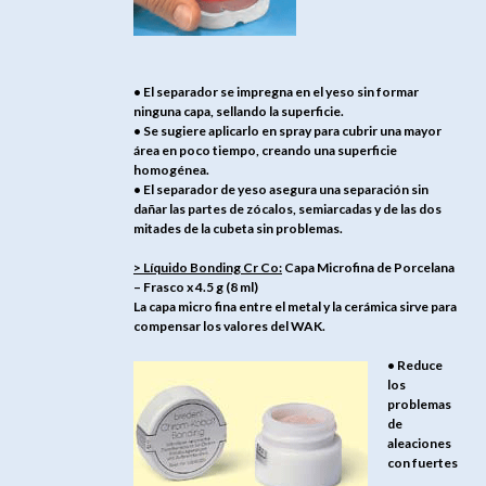
• El separador se impregna en el yeso sin formar
ninguna capa, sellando la superficie.
• Se sugiere aplicarlo en spray para cubrir una mayor
área en poco tiempo, creando una superficie
homogénea.
• El separador de yeso asegura una separación sin
dañar las partes de zócalos, semiarcadas y de las dos
mitades de la cubeta sin problemas.
> Líquido Bonding Cr Co:
Capa Microfina de Porcelana
– Frasco x 4.5 g (8 ml)
La capa micro fina entre el metal y la cerámica sirve para
compensar los valores del WAK.
• Reduce
los
problemas
de
aleaciones
con fuertes