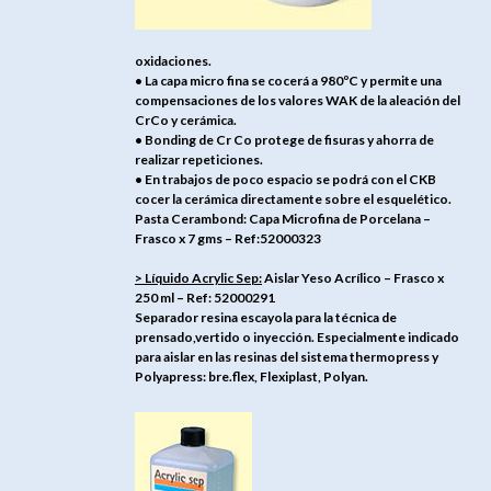
oxidaciones.
• La capa micro fina se cocerá a 980ºC y permite una
compensaciones de los valores WAK de la aleación del
CrCo y cerámica.
• Bonding de Cr Co protege de fisuras y ahorra de
realizar repeticiones.
• En trabajos de poco espacio se podrá con el CKB
cocer la cerámica directamente sobre el esquelético.
Pasta Cerambond: Capa Microfina de Porcelana –
Frasco x 7 gms – Ref:52000323
> Líquido Acrylic Sep:
Aislar Yeso Acrílico – Frasco x
250 ml – Ref: 52000291
Separador resina escayola para la técnica de
prensado,vertido o inyección. Especialmente indicado
para aislar en las resinas del sistema thermopress y
Polyapress: bre.flex, Flexiplast, Polyan.