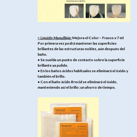
> Líquido Maquillaje:
Mejora el Color – Frasco x 7 ml
Por primera vez podrá mantener las superficies
brillantes de las estructuras nobles, aún después del
baño.
• Se suelda un punto de contacto sobre la superficie
brillante ya pulido.
• En los baños ácidos habituales se eliminará el óxido y
también el brillo.
• Con el baño ácido Brecid se eliminará el óxido,
manteniendo así el brillo; un ahorro de tiempo.