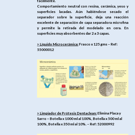
fácilmente.
Comportamiento neutral con resina, cerámica, yeso y
superficies lacadas. Aún habiéndose secado el
separador sobre la superficie, deja una reacción
excelente de separación de capa separadora microfina
y permite la retirada del modelado en cera. En
superficies muy absorbentes dar 2 a 3 capas.
> Líquido Microcerámica:
Frasco x 125 gms – Ref:
55000012
> Limpiador de Prótesis Dentaclean:
Elimina Placa y
Sarro – Botella x 1000 ml al 100%, Botella x 500 ml al
100%, Botella x 350 ml al 10%. – Ref: 52000992