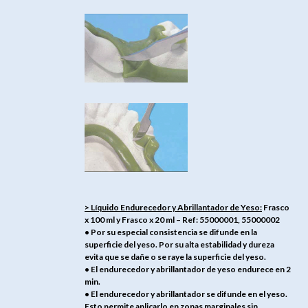
> Líquido Endurecedor y Abrillantador de Yeso:
Frasco
x 100 ml y Frasco x 20 ml – Ref: 55000001, 55000002
• Por su especial consistencia se difunde en la
superficie del yeso. Por su alta estabilidad y dureza
evita que se dañe o se raye la superficie del yeso.
• El endurecedor y abrillantador de yeso endurece en 2
min.
• El endurecedor y abrillantador se difunde en el yeso.
Esto permite aplicarlo en zonas marginales sin