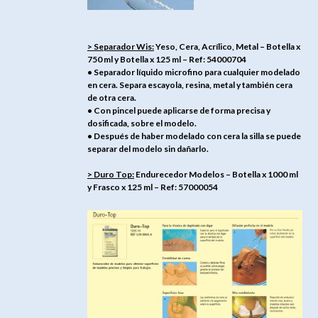
> Separador Wis:
Yeso, Cera, Acrílico, Metal – Botella x
750 ml y Botella x 125 ml – Ref: 54000704
• Separador líquido microfino para cualquier modelado
en cera. Separa escayola, resina, metal y también cera
de otra cera.
• Con pincel puede aplicarse de forma precisa y
dosificada, sobre el modelo.
• Después de haber modelado con cera la silla se puede
separar del modelo sin dañarlo.
> Duro Top:
Endurecedor Modelos – Botella x 1000 ml
y Frasco x 125 ml – Ref: 57000054