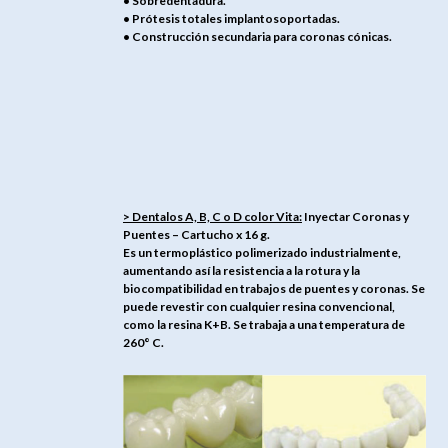
• Sobredentadura.
• Prótesis totales implantosoportadas.
• Construcción secundaria para coronas cónicas.
> Dentalos A, B, C o D color Vita:
Inyectar Coronas y
Puentes – Cartucho x 16 g.
Es un termoplástico polimerizado industrialmente,
aumentando así la resistencia a la rotura y la
biocompatibilidad en trabajos de puentes y coronas. Se
puede revestir con cualquier resina convencional,
como la resina K+B. Se trabaja a una temperatura de
260° C.