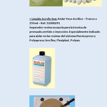
> Líquido Acrylic Sep:
Aislar Yeso Acrílico – Frasco x
250 ml – Ref: 52000291
Separador resina escayola para la técnica de
prensado,vertido o inyección. Especialmente indicado
para aislar en las resinas del sistema thermopress y
Polyapress: bre.flex, Flexiplast, Polyan.