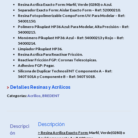
Resina Acrílica Exacto Form: Marfil, Verde (0280) o Azul.
Separador Exacto Form: Aislar Exacto Form – Ref: 52000210.
Resina Fotopolimerizable CompoForm UV: Para Modelar – Ref:
54001150.
Polímero Pikuplast HP36 Azul: Para Modelar, Alta Precisión – Ref:
54000215.
Monómero Pikuplast HP36: Azul – Ref: 54000213 y Rojo – Ref:
54000214.
Limpiador Pikuplast HP36.
Resina Acrílica Para Reactivar Fricción.
Reactivar Fricción FGP: Coronas Telescópicas.
Adhesivo FGP: Pegar.
Silicona de Duplicar Technosil NT Componente A – Ref:
540TS01A y Componente B – Ref: 540TS01B.
>
Detalles Resinas y Acrílicos
Categorías:
Acrilico
,
BREDENT
Descripción
Descripci
ón
> Resina Acrílica Exacto Form:
Marfil, Verde(0280) o