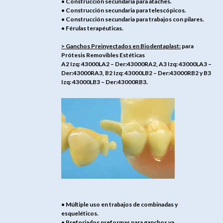
• Construcción secundaria para ataches.
• Construcción secundaria para telescópicos.
• Construcción secundaria para trabajos con pilares.
• Férulas terapéuticas.
> Ganchos Preinyectados en Biodentaplast:
para
Prótesis Removibles Estéticas
A2 Izq: 43000LA2 – Der:43000RA2, A3 Izq: 43000LA3 –
Der:43000RA3, B2 Izq: 43000LB2 – Der:43000RB2 y B3
Izq: 43000LB3 – Der:43000RB3.
• Múltiple uso en trabajos de combinadas y
esqueléticos.
• Preforjados preformas para ganchos ya