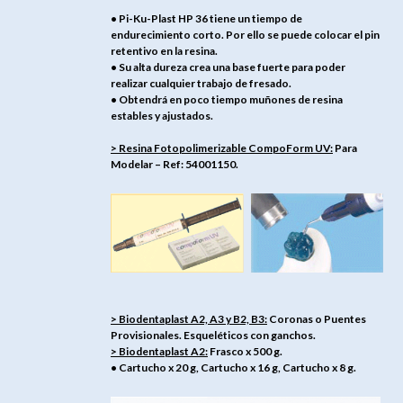
• Pi-Ku-Plast HP 36 tiene un tiempo de
endurecimiento corto. Por ello se puede colocar el pin
retentivo en la resina.
• Su alta dureza crea una base fuerte para poder
realizar cualquier trabajo de fresado.
• Obtendrá en poco tiempo muñones de resina
estables y ajustados.
> Resina Fotopolimerizable CompoForm UV:
Para
Modelar – Ref: 54001150.
> Biodentaplast A2, A3 y B2, B3:
Coronas o Puentes
Provisionales. Esqueléticos con ganchos.
> Biodentaplast A2:
Frasco x 500 g.
• Cartucho x 20 g, Cartucho x 16 g, Cartucho x 8 g.