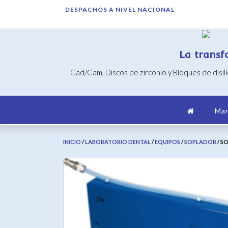
Saltar
DESPACHOS A NIVEL NACIONAL
al
contenido
La transf
Cad/Cam, Discos de zirconio y Bloques de disil
Mar
INICIO
/
LABORATORIO DENTAL
/
EQUIPOS
/
SOPLADOR
/ S