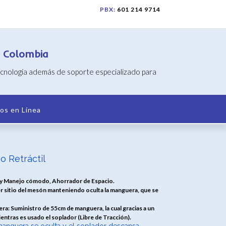
PBX:
601 214 9714
n Colombia
tecnología además de soporte especializado para
os en Línea
o Retráctil
 y Manejo cómodo, Ahorrador de Espacio.
ier sitio del mesón manteniendo oculta la manguera, que se
a: Suministro de 55cm de manguera, la cual gracias a un
ntras es usado el soplador (Libre de Tracción).