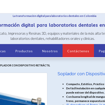
ormación digital para laboratorios dentales e
icato, Impresoras y Resinas 3D, equipos y materiales de la más alta 
laboratorios dentales, rehabilitadores orales y clínicas.
cas
Productos
Nosotros
Contáctenos
Pag
OPLADOR CON DISPOSITIVO RETRÁCTIL
Soplador con Dispositiv
Compacto, Estético, Práctico
De fácil instalación en cualqu
puede extraer del dispositivo.
Con buena longitud de manguer
freno, permanece expuesta mie