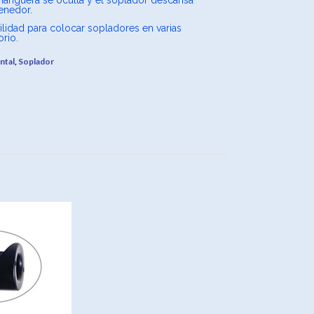
a manguera se oculta y el soplador descansa
enedor.
lidad para colocar sopladores en varias
orio.
ntal
,
Soplador