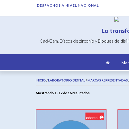
Saltar
DESPACHOS A NIVEL NACIONAL
al
contenido
La transf
Cad/Cam, Discos de zirconio y Bloques de disil
Mar
INICIO
/
LABORATORIO DENTAL
/
MARCAS REPRESENTADAS
Ordenado
Mostrando 1–12 de 16 resultados
por
popularidad