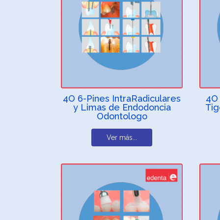
4O 6-Pines IntraRadiculares
4O 
y Limas de Endodoncia
Tig
Odontologo
Ver más...