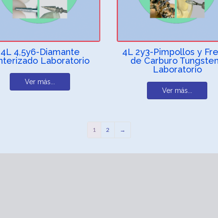
4L 4,5y6-Diamante
4L 2y3-Pimpollos y Fr
nterizado Laboratorio
de Carburo Tungste
Laboratorio
Ver más...
Ver más...
1
2
→