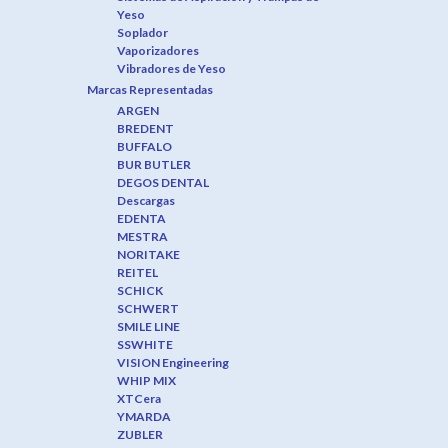
Yeso
Soplador
Vaporizadores
Vibradores de Yeso
Marcas Representadas
ARGEN
BREDENT
BUFFALO
BUR BUTLER
DEGOS DENTAL
Descargas
EDENTA
MESTRA
NORITAKE
REITEL
SCHICK
SCHWERT
SMILE LINE
SSWHITE
VISION Engineering
WHIP MIX
XTCera
YMARDA
ZUBLER