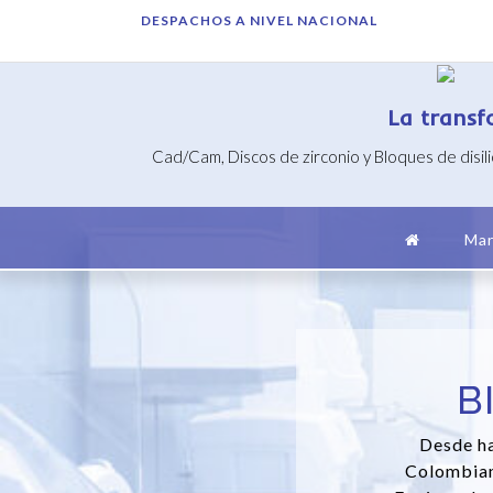
Saltar
DESPACHOS A NIVEL NACIONAL
al
contenido
La transf
Cad/Cam, Discos de zirconio y Bloques de disil
Mar
B
Desde ha
Colombian