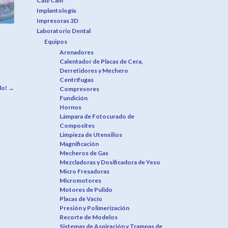
Cad/Cam
Implantología
Impresoras 3D
Laboratorio Dental
Equipos
Arenadores
Calentador de Placas de Cera,
Derretidores y Mechero
Centrífugas
do!
→
Compresores
Fundición
Hornos
Lámpara de Fotocurado de
Composites
Limpieza de Utensilios
Magnificación
Mecheros de Gas
Mezcladoras y Dosificadora de Yeso
Micro Fresadoras
Micromotores
Motores de Pulido
Placas de Vacío
Presión y Polimerización
Recorte de Modelos
Sistemas de Aspiración y Trampas de