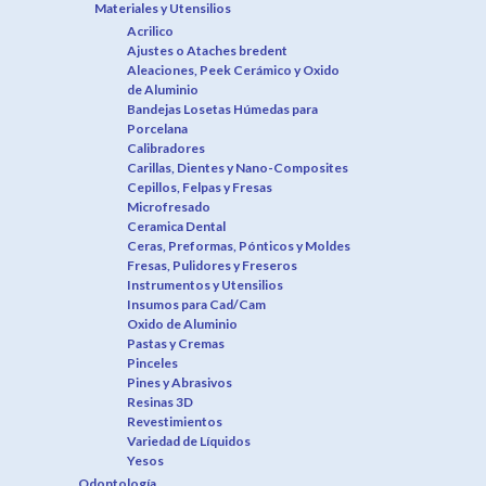
Materiales y Utensilios
Acrilico
Ajustes o Ataches bredent
Aleaciones, Peek Cerámico y Oxido
de Aluminio
Bandejas Losetas Húmedas para
Porcelana
Calibradores
Carillas, Dientes y Nano-Composites
Cepillos, Felpas y Fresas
Microfresado
Ceramica Dental
Ceras, Preformas, Pónticos y Moldes
Fresas, Pulidores y Freseros
Instrumentos y Utensilios
Insumos para Cad/Cam
Oxido de Aluminio
Pastas y Cremas
Pinceles
Pines y Abrasivos
Resinas 3D
Revestimientos
Variedad de Líquidos
Yesos
Odontología