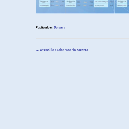
Publicada en
Banners
Navegación
←
Utensilios Laboratorio Mestra
de
la
entrada