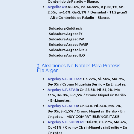
Contenido de Paladio – Blanco.
Argelite 61
: Au-0%, Pd-60.55%, Ag-28,1%, Sn-
2,5%, In-6,6%, Ga-2,1% /
Densidad = 11.2 g/cm3
– Alto Contenido de Paladio – Blanco.
Soldadura Goldtech
Soldadura Argesol Y
Soldadura Argesol W
Soldadura Argesol WSF
Soldadura Argesol 650
Soldadura Argesol LO
3. Aleaciones No Nobles Para Prótesis
Fija Argen
Argeloy N.P. BE Free
: Cr-22%, Ni-54%, Mo-9%,
Be-0% /
Cromo Niquel sin Berilio – En Lingotes.
Argeloy N.P. STAR
: Cr-25.8%, Ni-61,2%, Mo-
11%, Be-0%, Si-1,5% /
Cromo Niquel sin Berilio
– En Lingotes.
Argeloy N.P. APEX
: Cr-24%, Ni-64%, Mo-9%,
Be-0%, Si-1,5% /
Cromo Niquel sin Berilio – En
Lingotes. – MUY COMPATIBLE/NORITAKE!
Argeloy N.P. SUPREME
: Ni-0%, Cr-27%, Mo-6%,
Co-61% /
Cromo-Cb sin Niquel y sin Berilio – En
Lingotes