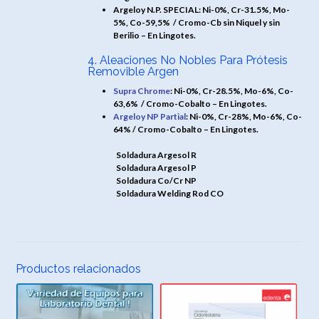
Argeloy N.P. SPECIAL: Ni-0%, Cr-31.5%, Mo-
5%, Co-59,5% /
Cromo-Cb sin Niquel y sin
Berilio – En Lingotes.
4. Aleaciones No Nobles Para Prótesis
Removible Argen
Supra Chrome
: Ni-0%, Cr-28.5%, Mo-6%, Co-
63,6% /
Cromo-Cobalto – En Lingotes.
Argeloy NP Partial
: Ni-0%, Cr-28%, Mo-6%, Co-
64% /
Cromo-Cobalto – En Lingotes.
Soldadura Argesol R
Soldadura Argesol P
Soldadura Co/Cr NP
Soldadura Welding Rod CO
Productos relacionados