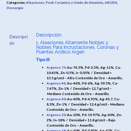
Categorías:
Aleaciones, Peek Cerámico y Oxido de Aluminio
,
ARGEN
,
Descargas
Descripción
Descripci
1. Aleaciones Altamente Nobles y
ón
Nobles Para Incrustaciones, Coronas y
Puentes Acrílico Argen
Tipo III
Argenco 75
: Au-74.5%, Pd-3.5%, Ag-11%, Cu-
10.45%, Zn-0.5%, Ir-0.05% /
Densidad =
15.5 g/cm3 – Alto Contenido de Oro – Amarillo.
Argenco 46
: Au-46%, Pd-6%, Ag-39.5%, Cu-
7.47%, Zn-1% /
Densidad = 12.7 g/cm3 –
Mediano Contenido de Oro – Amarillo.
Argenco 40
: Au-40%, Pd-4,95%, Ag-45,7, Cu-
8,3%, Zn-1% /
Densidad = 12.4 g/cm3 – Mediano
Contenido de Oro – Amarillo.
Argenco 20
: Au-20%, Pd-19.97%, Ag-40%, Zn-
2%, In-18% /
Densidad = 11.8 g/cm3 – Bajo
Contenido de Oro – Amarillo.
Argenco 18
: Au-40%, Pd-0.95%, Ag-47%, Cu-