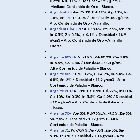
0.25%, Ru-0.1% /
Densidad = 15.2 g/cm3 –
Mediano Contenido de Oro – Blanco.
Argedent 75
: Au-75.1%, Pd-12%, Ag-10%, In-
1.8%, Sn-1%, Ir-0.1% /
Densidad = 16.2 g/cm3 –
Alto Contenido de Oro – Amarillo.
Argedent Bio89PF
: Au-88.4%, Pt-9.5%, Mn-1%,
In-0.5%, Zn-0.5%, Ir-0.1% /
Densidad = 18.9
g/cm3 – Alto Contenido de Oro – Amarillo
Fuerte.
Argelite 80SF+
: Au-1.9%, Pd-80.2%, Cu-4.9%,
In-5.5%, Ga-6.8% /
Densidad = 11.4 g/cm3 –
Alto Contenido de Paladio – Blanco.
Argelite 80SF
: Pd-80.2%, Cu-4.9%, In-5.4%, Ga-
6.8%, Sn-2% /
Densidad = 11.2 g/cm3 – Alto
Contenido de Paladio – Blanco.
Argelite PF+
: Au-1%, Pt-0.9%, Pd-77%, Ir-0.1%,
Cu-10%, Sn-0.3%, In-5.5%, Ga-4.9% /
Densidad
= 10.6 g/cm3 – Alto Contenido de Paladio –
Blanco.
Argelite 70+
: Au-3%, Pd-70%, Ag-9,5%, Zn-5%,
Sn-9,8% /
Densidad = 10.7 g/cm3 – Alto
Contenido de Paladio – Blanco.
Argelite 71
: Pd-70.9%, Ag-10%, Zn-5%, Sn-
5.3%, In-8% /
Densidad = 10.6 g/cm3 – Alto