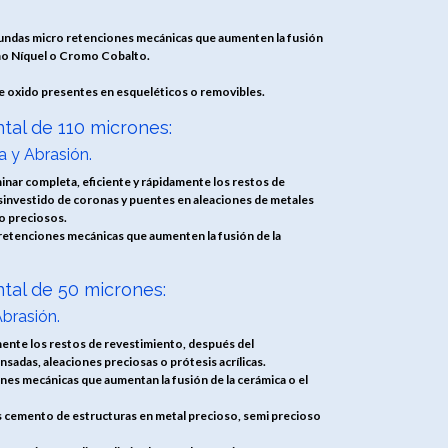
fundas micro retenciones mecánicas que aumenten la fusión
mo Níquel o Cromo Cobalto.
de oxido presentes en esqueléticos o removibles.
tal de 110 micrones:
 y Abrasión.
inar completa, eficiente y rápidamente los restos de
investido de coronas y puentes en aleaciones de metales
o preciosos.
retenciones mecánicas que aumenten la fusión de la
tal de 50 micrones:
brasión.
damente los restos de revestimiento, después del
sadas, aleaciones preciosas o prótesis acrílicas.
nes mecánicas que aumentan la fusión de la cerámica o el
s cemento de estructuras en metal precioso, semi precioso