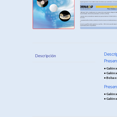
Descri
Descripción
Presen
• Galón x
• Galón x
• Bolsa x
Presen
• Galón x
• Galón x