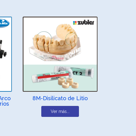
Arco
8M-Disilicato de Litio
rios
Ver más...