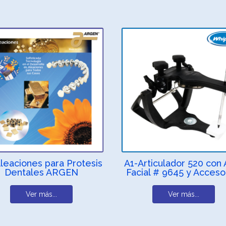
leaciones para Protesis
A1-Articulador 520 con 
Dentales ARGEN
Facial # 9645 y Acceso
Ver más...
Ver más...