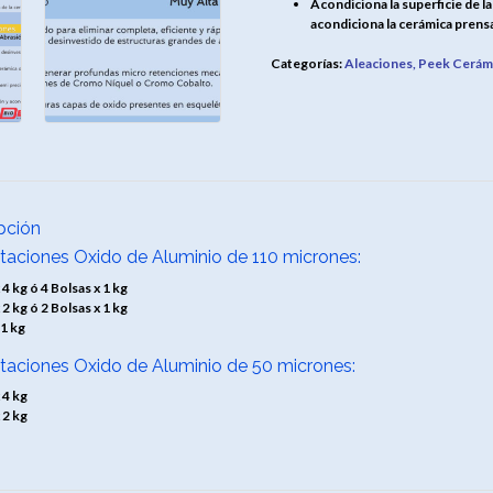
Acondiciona la superficie de la 
acondiciona la cerámica prensa
Categorías:
Aleaciones, Peek Cerámi
pción
taciones Oxido de Aluminio de 110 micrones:
 4 kg ó 4 Bolsas x 1 kg
 2 kg ó 2 Bolsas x 1 kg
 1 kg
taciones Oxido de Aluminio de 50 micrones:
 4 kg
 2 kg