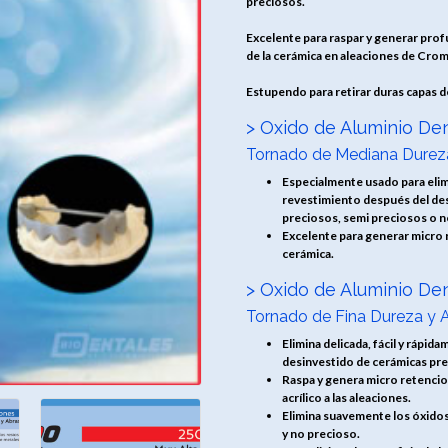
preciosos.
Excelente para raspar y generar pro
de la cerámica en aleaciones de Cro
Estupendo para retirar duras capas 
> Oxido de Aluminio Den
Tornado de Mediana Dureza
Especialmente usado para elim
revestimiento después del des
preciosos, semi preciosos o n
Excelente para generar micro 
cerámica.
> Oxido de Aluminio Den
Tornado de Fina Dureza y A
Elimina delicada, fácil y rápi
desinvestido de cerámicas pren
Raspa y genera micro retencio
acrílico a las aleaciones.
Elimina suavemente los óxido
y no precioso.