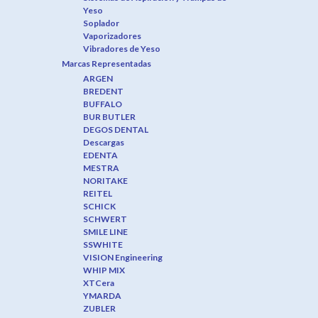
Yeso
Soplador
Vaporizadores
Vibradores de Yeso
Marcas Representadas
ARGEN
BREDENT
BUFFALO
BUR BUTLER
DEGOS DENTAL
Descargas
EDENTA
MESTRA
NORITAKE
REITEL
SCHICK
SCHWERT
SMILE LINE
SSWHITE
VISION Engineering
WHIP MIX
XTCera
YMARDA
ZUBLER