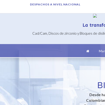
Saltar
DESPACHOS A NIVEL NACIONAL
al
contenido
La transf
Cad/Cam, Discos de zirconio y Bloques de disil
Mar
B
Desde ha
Colombian