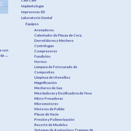
Cad/Cam
Implantología
Impresoras 3D
Laboratorio Dental
Equipos
Arenadores
Calentador de Placas de Cera,
Derretidores y Mechero
Centrífugas
e con
Compresores
rda
→
Fundición
Hornos
Lámpara de Fotocurado de
Composites
Limpieza de Utensilios
Magnificación
Mecheros de Gas
Mezcladoras y Dosificadora de Yeso
Micro Fresadoras
Micromotores
Motores de Pulido
Placas de Vacío
Presión y Polimerización
Recorte de Modelos
Sistemas de Aspiración y Trampas de