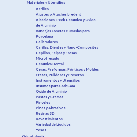
Materiales y Utensilios
Acrilico
Ajustes o Ataches bredent
Aleaciones, Peek Cerámico y Oxido
de Aluminio
Bandejas Losetas Húmedas para
Porcelana
Calibradores
Carillas, Dientes y Nano-Composites
Cepillos, Felpas y Fresas
Microfresado
Ceramica Dental
Ceras, Preformas, Pónticos y Moldes
Fresas, Pulidores y Freseros
Instrumentos y Utensilios
Insumos para Cad/Cam
Oxido de Aluminio
Pastas y Cremas
Pinceles
Pines y Abrasivos
Resinas 3D
Revestimientos
Variedad de Líquidos
Yesos
Odontología