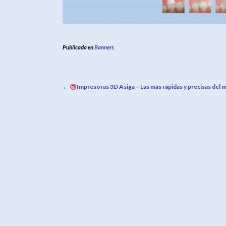
Publicada en
Banners
Navegación
←
Impresoras 3D Asiga – Las más rápidas y precisas del 
de
la
entrada