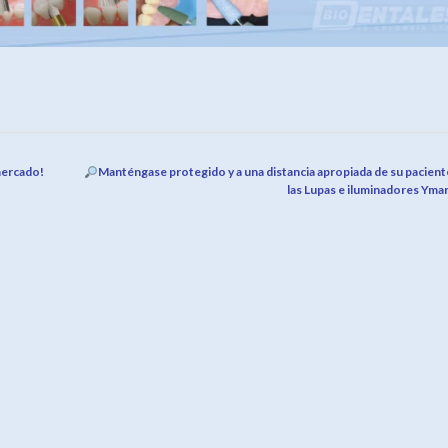
mercado!
Manténgase protegido y a una distancia apropiada de su pacient
las Lupas e iluminadores Yma