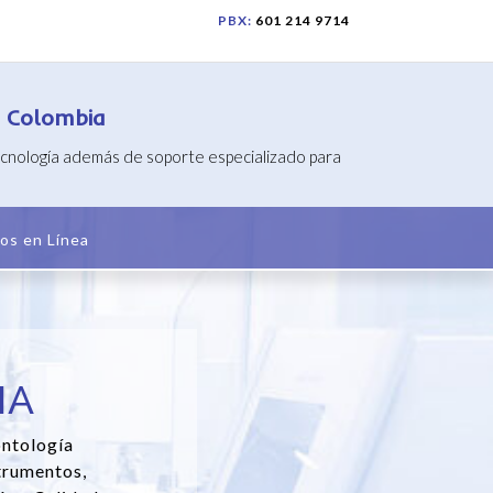
PBX:
601 214 9714
n Colombia
tecnología además de soporte especializado para
os en Línea
IA
ontología
trumentos,