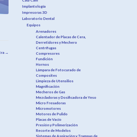
Cad/Cam
Implantología
Impresoras 3D
Laboratorio Dental
Equipos
Arenadores
Calentador de Placas de Cera,
Derretidores y Mechero
Centrífugas
tra
→
Compresores
Fundición
Hornos
Lámpara de Fotocurado de
Composites
Limpieza de Utensilios
Magnificación
Mecheros de Gas
Mezcladoras y Dosificadora de Yeso
Micro Fresadoras
Micromotores
Motores de Pulido
Placas de Vacío
Presión y Polimerización
Recorte de Modelos
Sistemas de Aspiración y Trampas de