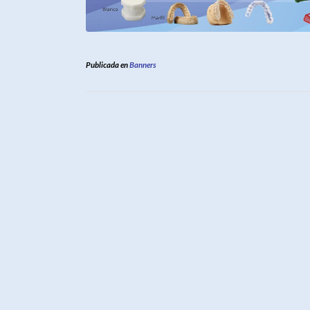
Publicada en
Banners
Navegación
de
la
entrada