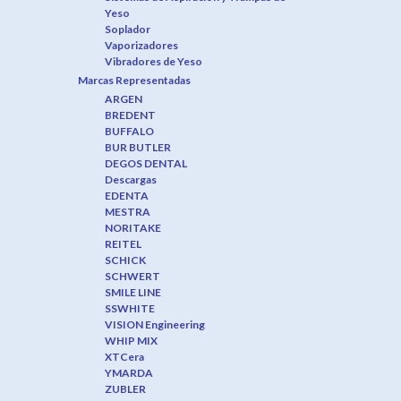
Yeso
Soplador
Vaporizadores
Vibradores de Yeso
Marcas Representadas
ARGEN
BREDENT
BUFFALO
BUR BUTLER
DEGOS DENTAL
Descargas
EDENTA
MESTRA
NORITAKE
REITEL
SCHICK
SCHWERT
SMILE LINE
SSWHITE
VISION Engineering
WHIP MIX
XTCera
YMARDA
ZUBLER