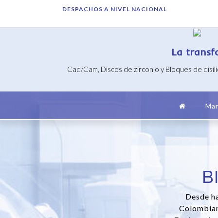
Saltar
DESPACHOS A NIVEL NACIONAL
al
contenido
La transf
Cad/Cam, Discos de zirconio y Bloques de disil
Mar
B
Desde ha
Colombian