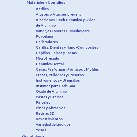
Materiales y Utensilios
Acrilico
Ajustes o Ataches bredent
Aleaciones, Peek Cerámico y Oxido
de Aluminio
Bandejas Losetas Húmedas para
Porcelana
Calibradores
Carillas, Dientes y Nano-Composites
Cepillos, Felpas y Fresas
Microfresado
Ceramica Dental
Ceras, Preformas, Pónticos y Moldes
Fresas, Pulidores y Freseros
Instrumentos y Utensilios
Insumos para Cad/Cam
Oxido de Aluminio
Pastas y Cremas
Pinceles
Pines y Abrasivos
Resinas 3D
Revestimientos
Variedad de Líquidos
Yesos
Odontología